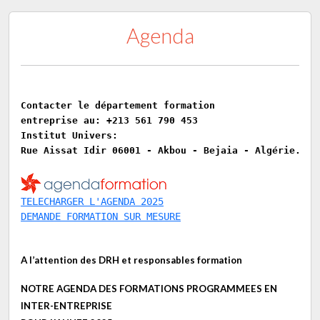
GESTION DU TEMPS ET MAITRISE DU STRESS
Agenda
ASSISTER SON MANAGER
LES OUTILS DE LA QUALITE
LES RISQUES BIOLOGIQUES
Contacter le département formation 
entreprise au: +213 561 790 453
LA NORME ISO 50001 Système de management de
Institut Univers: 
l'énergie
Rue Aissat Idir 06001 - Akbou - Bejaia - Algérie.
LA FONCTION HSE
TELECHARGER L'AGENDA 2025
ISO 31000 : Management du risque
DEMANDE FORMATION SUR MESURE
Sensibilisation des agents aux risques
professionnels et leur prévention
A l’attention des DRH et responsables formation
Management / Gestion de la Maintenance
NOTRE AGENDA DES FORMATIONS PROGRAMMEES EN
Industrielle
INTER-ENTREPRISE