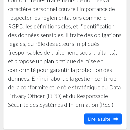
conformité des traitements de données à
3A- 3B
Nos tarifs
caractère personnel couvre l'importance de
Les tarifs sont de 12000.00 DA - HT / jour / personne
respecter les réglementations comme le
Communication HSE interpersonnelles
ce montant couvre les frais de la formation et le déjeuner.
RGPD, les définitions clés, et l'identification
pour l'hébergement et le dîner:
Gestion et stockage des produits chimiques
des données sensibles. Il traite des obligations
nous contacter au numéro: +(213) 561 790 453
E-mail : institutunivers@gmail.com
Ergonomie et sécurité des postes de travail
légales, du rôle des acteurs impliqués
(responsables de traitement, sous-traitants),
Nos réductions
Commission Paritaire Hygiène et Sécurité
03 candidats dans le même thème. Réduction de 05%
et propose un plan pratique de mise en
- LA CONCEPTION CREATIVE (DESIGN
06 candidats dans des thèmes différents. Réduction de 13%
conformité pour garantir la protection des
THINKING)
10 candidats dans des thèmes différents. Réduction de 20%.
données. Enfin, il aborde la gestion continue
Il sera mis à la disposition des participants :
- LES FONDAMENTAUX DES METHODES
de la conformité et le rôle stratégique du Data
Porte-documents, bloc note et stylos, Support de cours en format
AGILES (CAS PRATIQUE SCRUM)
papier
et numérique.
Privacy Officer (DPO) et du Responsable
- LES MODALITES DE PAIEMENT A
Sécurité des Systèmes d'Information (RSSI).
Déroulement
L'INTERNATIONAL ET LES INCOTERMS
Déroulement des formations au siège de l'institut Univers (Akbou -
Lire la suite
Bejaia)
- LES FONDAMENTAUX DE RISK
Les formations proposées peuvent être organisées en :
MANAGEMENT