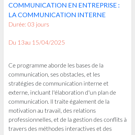
COMMUNICATION EN ENTREPRISE :
- EVALUATION ET PREVENTION DES RISQUES
PROFESSIONNELS
LA COMMUNICATION INTERNE
Durée: 03 jours
- ANALYSE DES ACCIDENTS DU TRAVAIL ET DES
INCIDENTS
Du 13au 15/04/2025
- LE CONTRAT COMMERCIAL INTERNATIONAL
- TRANSPORT MARITIME INTERNATIONAL DE
MARCHANDISES
Ce programme aborde les bases de la
communication, ses obstacles, et les
- SYSTEME DE MANAGEMENT DE LA QUALITE
stratégies de communication interne et
- PROCEDURE HSE ET ELABORATION DE
externe, incluant l'élaboration d'un plan de
RAPPORT D'ACCIDENTS
communication. Il traite également de la
- AUDIT QUALITE INTERNE
motivation au travail, des relations
professionnelles, et de la gestion des conflits à
- MRP METHODE DE RESOLUTION DES
PROBLEMES
travers des méthodes interactives et des