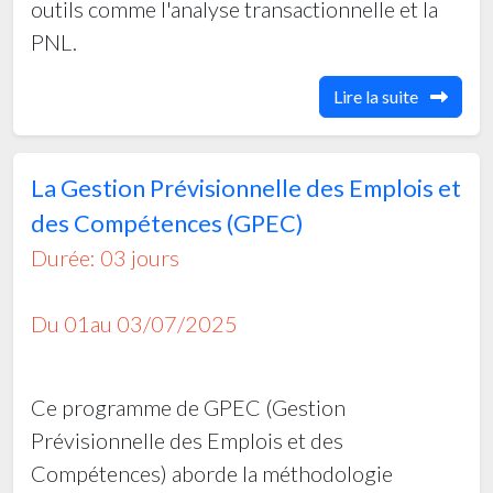
outils comme l'analyse transactionnelle et la
- GESTION PREVISIONNELLE DES EMPLOIS ET
PNL.
DES COMPETENCES
- GESTION DE LA REMUNERATION
Lire la suite
- GESTION DES CARRIERES
- LES TECHNIQUES DE VENTES ET
La Gestion Prévisionnelle des Emplois et
NEGOCIATION COMMERCIALE
des Compétences (GPEC)
- COMMENT ELABORER UN PLAN DE
Durée: 03 jours
COMMUNICATION EN INTERNE ET EXTERNE
Du 01au 03/07/2025
Ce programme de GPEC (Gestion
Prévisionnelle des Emplois et des
Compétences) aborde la méthodologie